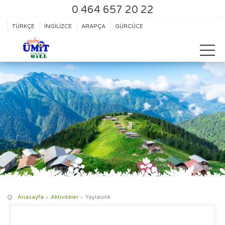
0 464 657 20 22
TÜRKÇE
İNGİLİZCE
ARAPÇA
GÜRCÜCE
Anasayfa
Aktiviteler
Yaylacılık